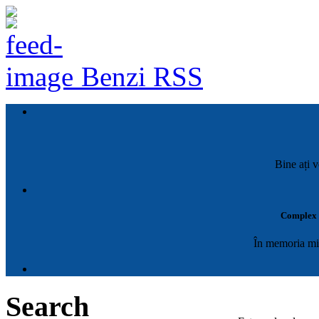
Benzi RSS
Bine ați v
Complex M
În memoria mil
Search