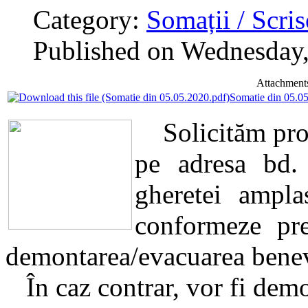
Category:
Somații / Scri
Published on Wednesday
Attachment
Somatie din 05.0
Solicităm propr
pe adresa bd.
gheretei ampl
conformeze pre
demontarea/evacuarea benev
În caz contrar, vor fi demon