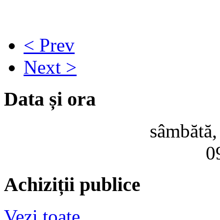
< Prev
Next >
Data și ora
sâmbătă,
0
Achiziții publice
Vezi toate