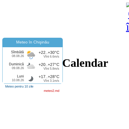
Meteo în Chişinău
Sîmbătă
+22..+30°C
08.08.26
Vînt 6.6m/s
Calendar
Duminică
+20..+27°C
09.08.26
Vînt 5.8m/s
Luni
+17..+28°C
10.08.26
Vînt 3.1m/s
Meteo pentru 10 zile
meteo2.md