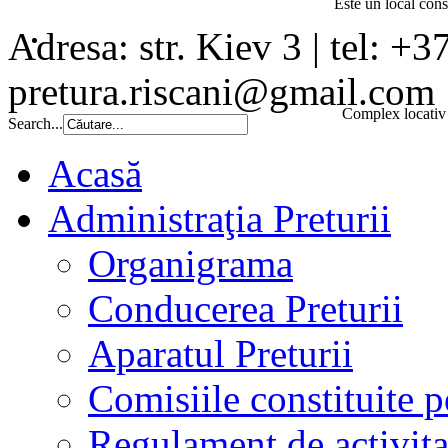
Este un local const
Adresa: str. Kiev 3 | tel: +3
pretura.riscani@gmail.com
Complex locativ 
Search...
Acasă
Administraţia Preturii
Organigrama
Conducerea Preturii
Aparatul Preturii
Comisiile constituite p
Regulament de activita