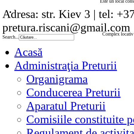
Este un local const
Adresa: str. Kiev 3 | tel: +3
pretura.riscani@gmail.com
Complex locativ 
Search...
Acasă
Administraţia Preturii
Organigrama
Conducerea Preturii
Aparatul Preturii
Comisiile constituite p
Regulament de activita