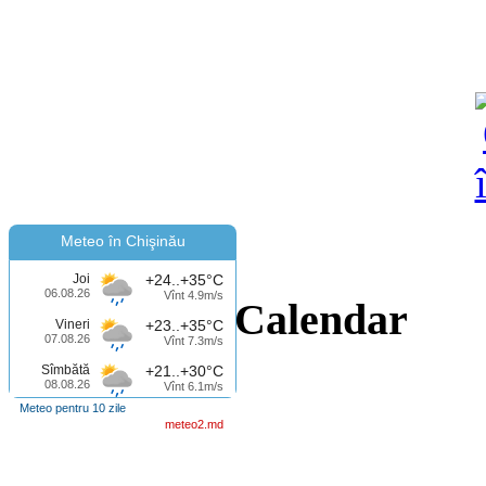
Meteo în Chişinău
Joi
+24..+35°C
06.08.26
Vînt 4.9m/s
Calendar
Vineri
+23..+35°C
07.08.26
Vînt 7.3m/s
Sîmbătă
+21..+30°C
08.08.26
Vînt 6.1m/s
Meteo pentru 10 zile
meteo2.md