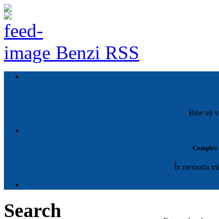
Benzi RSS
Bine ați v
Complex M
În memoria mil
Search