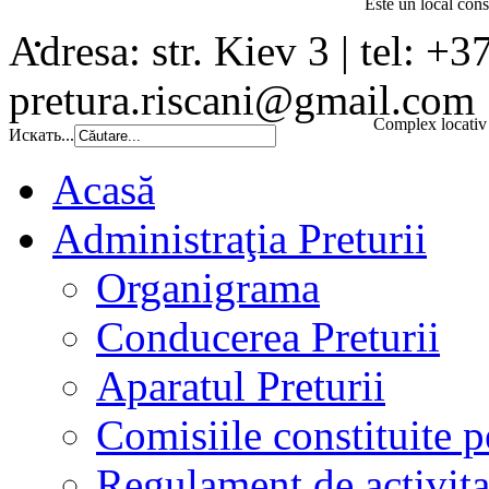
Este un local const
Adresa: str. Kiev 3 | tel: +3
pretura.riscani@gmail.com
Complex locativ 
Искать...
Acasă
Administraţia Preturii
Organigrama
Conducerea Preturii
Aparatul Preturii
Comisiile constituite p
Regulament de activita