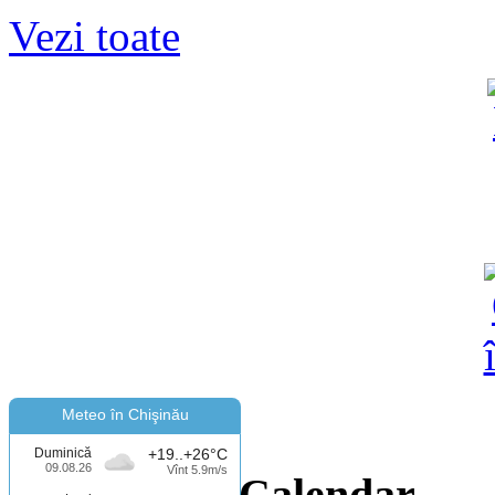
Vezi toate
Meteo în Chişinău
Duminică
+19..+26°C
09.08.26
Vînt 5.9m/s
Calendar