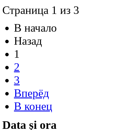
Страница 1 из 3
В начало
Назад
1
2
3
Вперёд
В конец
Data și ora