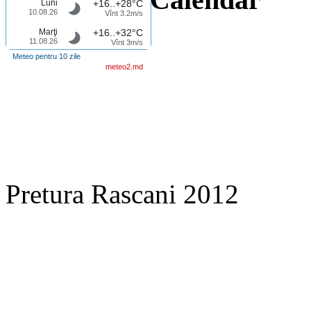
Luni
+16..+28°C
10.08.26
Vînt 3.2m/s
Marţi
+16..+32°C
11.08.26
Vînt 3m/s
Meteo pentru 10 zile
meteo2.md
Pretura Rascani 2012