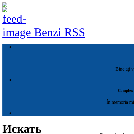
Benzi RSS
Bine ați v
Complex M
În memoria mil
Искать