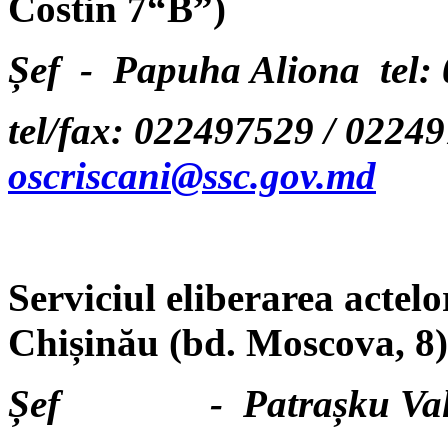
Costin 7
“B”
)
Șef -
Papuha Aliona tel:
tel/fax: 022497529 / 0224
oscriscani@ssc.gov.md
Serviciul eliberarea actelo
Chișinău (bd. Moscova, 8)
Șef - Patrașku Va