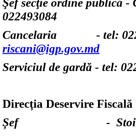
Şef secţie ordine publică 
022493084
Cancelaria - tel: 0224
riscani@igp.gov.md
Serviciul de gardă - tel: 
Direcția Deservire Fiscală 
Șef - Stoi