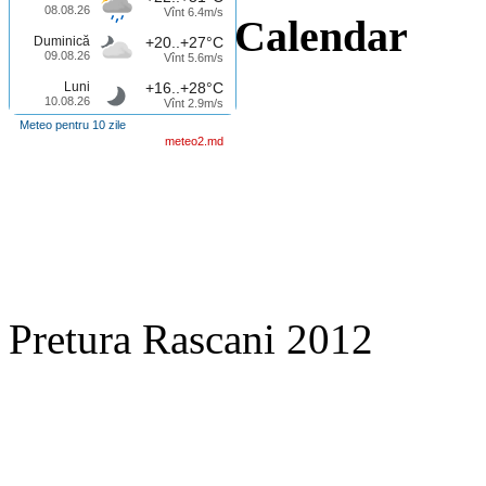
08.08.26
Vînt 6.4m/s
Calendar
Duminică
+20..+27°C
09.08.26
Vînt 5.6m/s
Luni
+16..+28°C
10.08.26
Vînt 2.9m/s
Meteo pentru 10 zile
meteo2.md
Pretura Rascani 2012