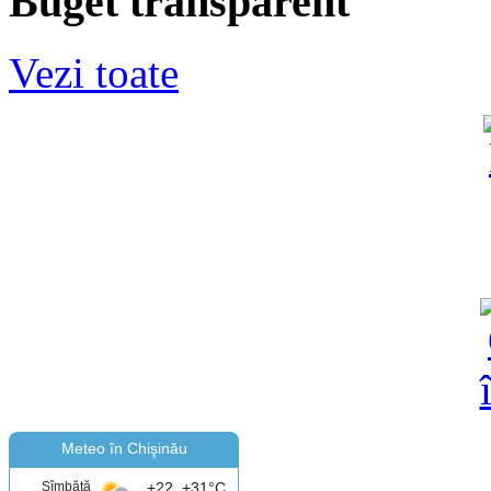
Buget transparent
Vezi toate
Meteo în Chişinău
Sîmbătă
+22..+31°C