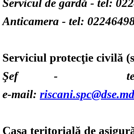
Servicul de gardă - tel: 0
Anticamera - tel: 0224649
Serviciul protecţie civilă (s
Şef - tel:02
e-mail:
riscani.spc@dse.m
Casa teritorială de asigură