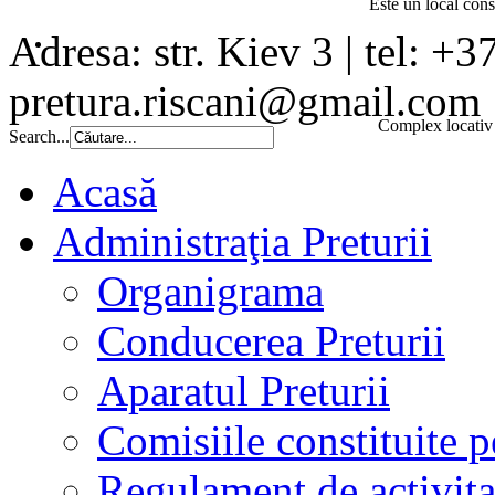
Este un local const
Adresa: str. Kiev 3 | tel: +3
pretura.riscani@gmail.com
Complex locativ 
Search...
Acasă
Administraţia Preturii
Organigrama
Conducerea Preturii
Aparatul Preturii
Comisiile constituite p
Regulament de activita