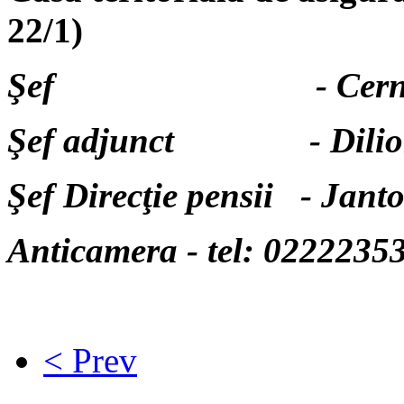
22/1)
Şef - Cernei Nat
Şef adjunct - Dilion V
Şef Direcţie pensii - Jan
Anticamera - tel: 0222235
< Prev