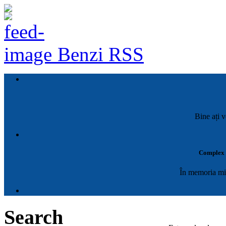
Benzi RSS
Bine ați v
Complex M
În memoria mil
Search