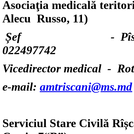
Asociaţia medicală teritori
Alecu Russo, 11)
Șef - Pîslaru V
022497742
Vicedirector medical - 
e-mail:
amtriscani@ms.md
Serviciul Stare Civilă Rîș