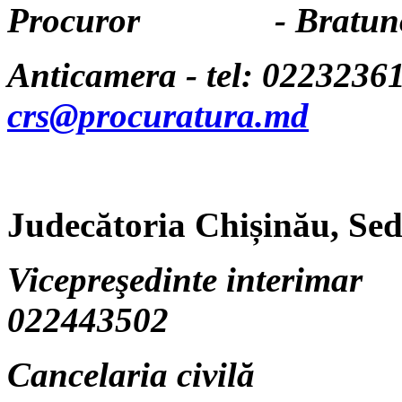
Procuror - Bratunov 
Anticamera - tel: 02232361
crs@procuratura.md
Judecătoria Chișinău, Se
Vicepreşedinte interimar 
022443502
Cancelaria civilă - t