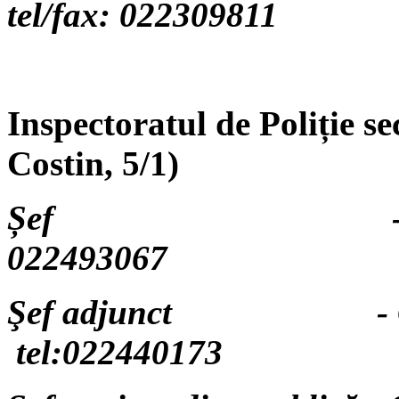
tel/fax: 022309811
Inspectoratul de Poli
ție s
Costin, 5/1)
Șef - Paiu
022493067
Şef adjunct - C
tel
:022
440173