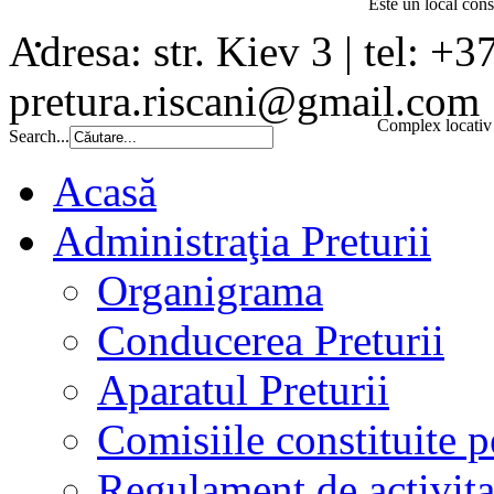
Este un local const
Adresa: str. Kiev 3 | tel: +3
pretura.riscani@gmail.com
Complex locativ 
Search...
Acasă
Administraţia Preturii
Organigrama
Conducerea Preturii
Aparatul Preturii
Comisiile constituite p
Regulament de activita