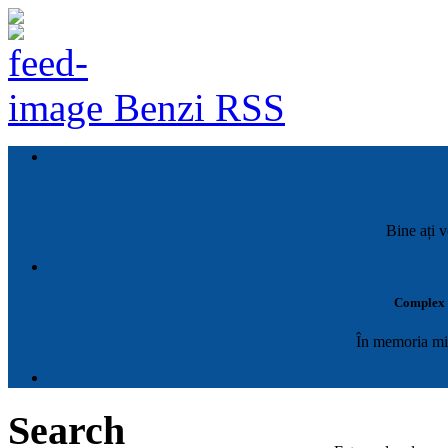
Benzi RSS
Bine ați v
Complex M
În memoria mil
Search