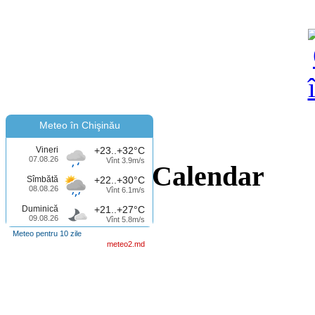
Meteo în Chişinău
Vineri
+23..+32°C
07.08.26
Vînt 3.9m/s
Calendar
Sîmbătă
+22..+30°C
08.08.26
Vînt 6.1m/s
Duminică
+21..+27°C
09.08.26
Vînt 5.8m/s
Meteo pentru 10 zile
meteo2.md