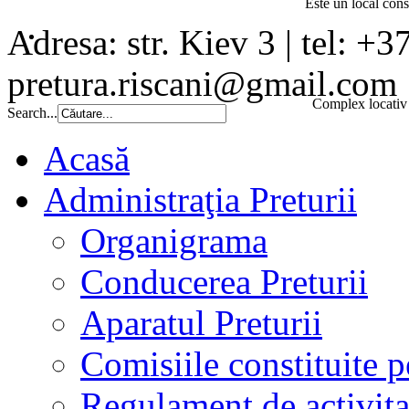
Este un local const
Adresa: str. Kiev 3 | tel: +3
pretura.riscani@gmail.com
Complex locativ 
Search...
Acasă
Administraţia Preturii
Organigrama
Conducerea Preturii
Aparatul Preturii
Comisiile constituite p
Regulament de activita