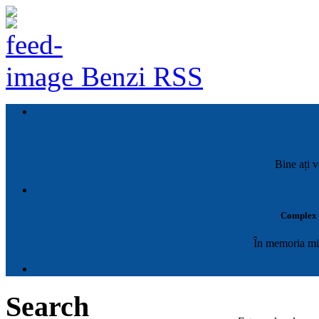
Benzi RSS
Bine ați v
Complex M
În memoria mil
Search