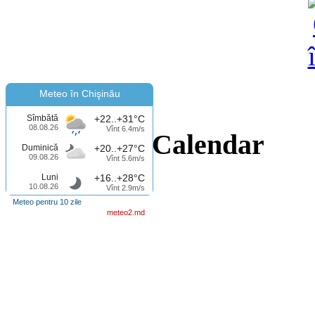
Meteo în Chişinău
Sîmbătă
+22..+31°C
08.08.26
Vînt 6.4m/s
Calendar
Duminică
+20..+27°C
09.08.26
Vînt 5.6m/s
Luni
+16..+28°C
10.08.26
Vînt 2.9m/s
Meteo pentru 10 zile
meteo2.md