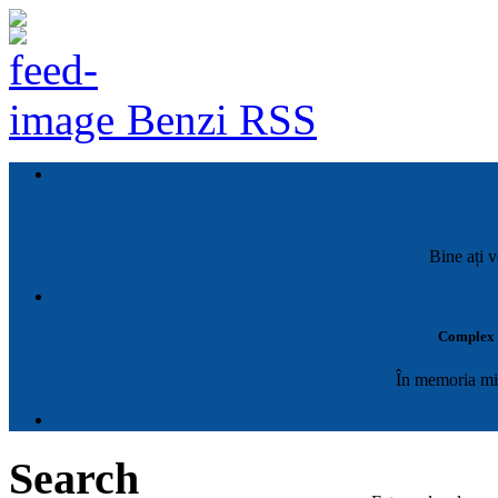
Benzi RSS
Bine ați v
Complex M
În memoria mil
Search