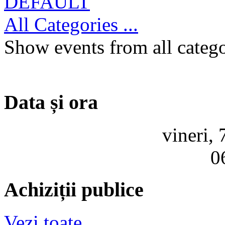
DEFAULT
All Categories ...
Show events from all catego
Data și ora
vineri,
0
Achiziții publice
Vezi toate