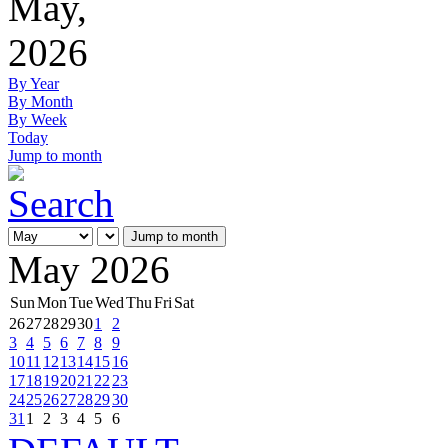
May,
2026
By Year
By Month
By Week
Today
Jump to month
Jump to month
May 2026
Sun
Mon
Tue
Wed
Thu
Fri
Sat
26
27
28
29
30
1
2
3
4
5
6
7
8
9
10
11
12
13
14
15
16
17
18
19
20
21
22
23
24
25
26
27
28
29
30
31
1
2
3
4
5
6