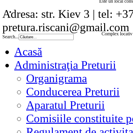
Este un local const
Adresa: str. Kiev 3 | tel: +3
pretura.riscani@gmail.com
Complex locativ 
Search...
Acasă
Administraţia Preturii
Organigrama
Conducerea Preturii
Aparatul Preturii
Comisiile constituite p
Regulament de activita