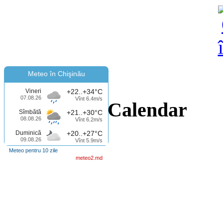
Meteo în Chişinău
Vineri
+22..+34°C
07.08.26
Vînt 6.4m/s
Calendar
Sîmbătă
+21..+30°C
08.08.26
Vînt 6.2m/s
Duminică
+20..+27°C
09.08.26
Vînt 5.9m/s
Meteo pentru 10 zile
meteo2.md