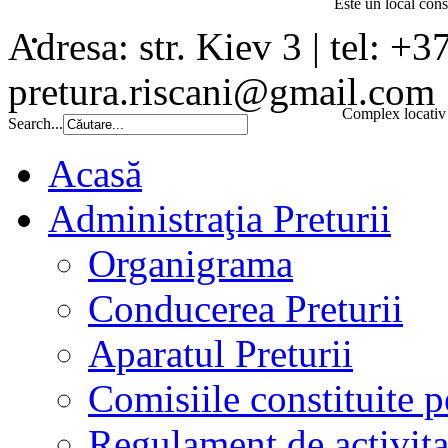
Este un local const
Adresa: str. Kiev 3 | tel: +3
pretura.riscani@gmail.com
Complex locativ 
Search...
Acasă
Administraţia Preturii
Organigrama
Conducerea Preturii
Aparatul Preturii
Comisiile constituite p
Regulament de activita