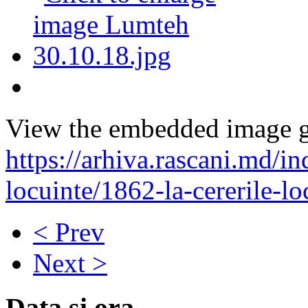
View the embedded image ga
https://arhiva.rascani.md/in
locuinte/1862-la-cererile-l
< Prev
Next >
Data și ora