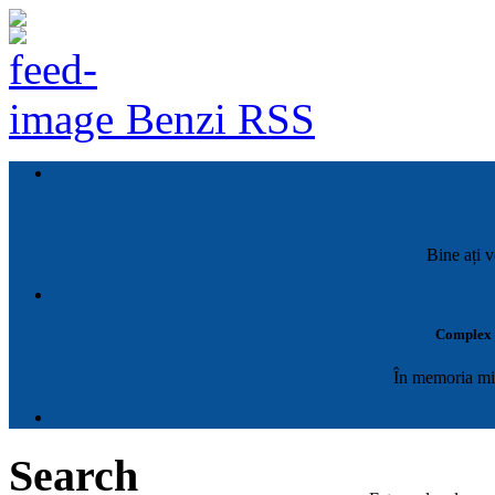
Benzi RSS
Bine ați v
Complex M
În memoria mil
Search