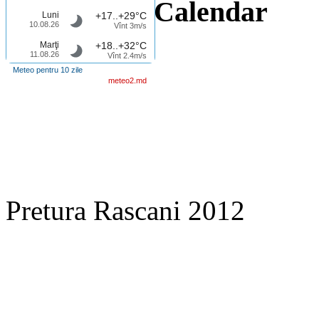
Calendar
Luni
+17..+29°C
10.08.26
Vînt 3m/s
Marţi
+18..+32°C
11.08.26
Vînt 2.4m/s
Meteo pentru 10 zile
meteo2.md
Pretura Rascani 2012