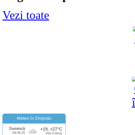
Vezi toate
Meteo în Chişinău
Duminică
+19..+27°C
09.08.26
Vînt 5.9m/s