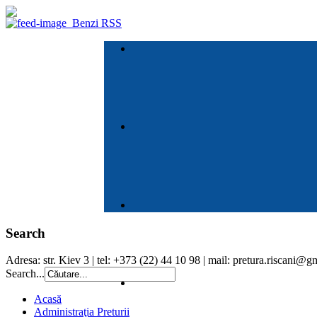
Benzi RSS
Search
Adresa: str. Kiev 3 | tel: +373 (22) 44 10 98 | mail: pretura.riscani@
Search...
Acasă
Administraţia Preturii