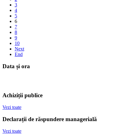
3
4
5
6
7
8
9
10
Next
End
Data și ora
Achiziții publice
Vezi toate
Declarații de răspundere managerială
Vezi toate