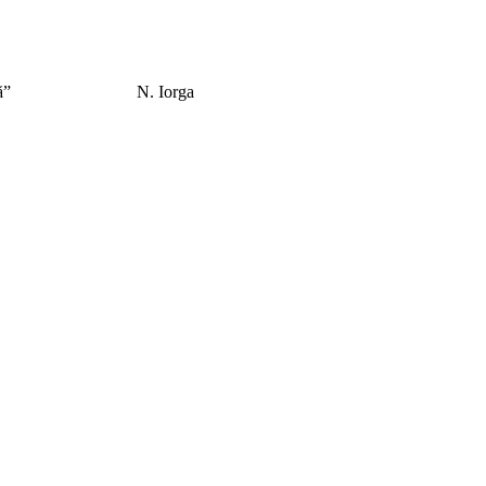
el care îl caută”
N. Iorga