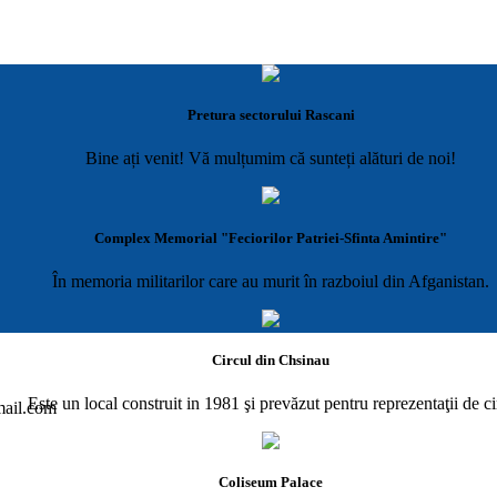
Pretura sectorului Rascani
Bine ați venit! Vă mulțumim că sunteți alături de noi!
Complex Memorial "Feciorilor Patriei-Sfinta Amintire"
În memoria militarilor care au murit în razboiul din Afganistan.
Circul din Chsinau
Este un local construit in 1981 şi prevăzut pentru reprezentaţii de ci
gmail.com
Coliseum Palace