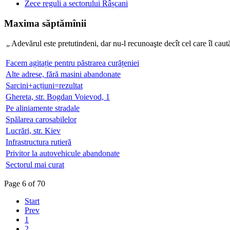
Zece reguli a sectorului Râșcani
Maxima săptămînii
„ Adevărul este pretutindeni, dar nu-l recunoaşte decît c
Facem agitație pentru păstrarea curățeniei
Alte adrese, fără masini abandonate
Sarcini+acțiuni=rezultat
Ghereta, str. Bogdan Voievod, 1
Pe aliniamente stradale
Spălarea carosabilelor
Lucrări, str. Kiev
Infrastructura rutieră
Privitor la autovehicule abandonate
Sectorul mai curat
Page 6 of 70
Start
Prev
1
2