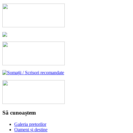
Să cunoaștem
Galeria pretorilor
Oameni și destine