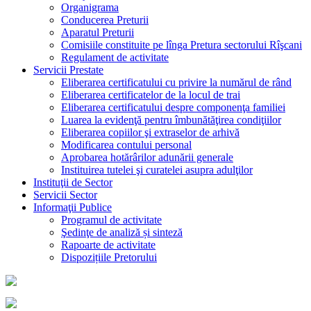
Organigrama
Conducerea Preturii
Aparatul Preturii
Comisiile constituite pe lînga Pretura sectorului Rîşcani
Regulament de activitate
Servicii Prestate
Eliberarea certificatului cu privire la numărul de rând
Eliberarea certificatelor de la locul de trai
Eliberarea certificatului despre componenţa familiei
Luarea la evidenţă pentru îmbunătăţirea condiţiilor
Eliberarea copiilor şi extraselor de arhivă
Modificarea contului personal
Aprobarea hotărârilor adunării generale
Instituirea tutelei şi curatelei asupra adulţilor
Instituţii de Sector
Servicii Sector
Informaţii Publice
Programul de activitate
Şedinţe de analiză și sinteză
Rapoarte de activitate
Dispozițiile Pretorului