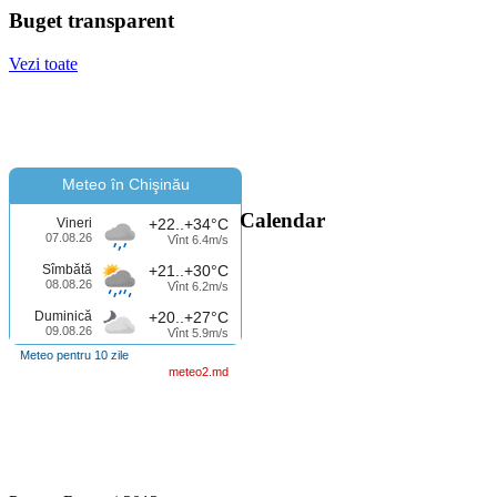
Buget transparent
Vezi toate
Meteo în Chişinău
Calendar
Vineri
+22..+34°C
07.08.26
Vînt 6.4m/s
Sîmbătă
+21..+30°C
08.08.26
Vînt 6.2m/s
Duminică
+20..+27°C
09.08.26
Vînt 5.9m/s
Meteo pentru 10 zile
meteo2.md