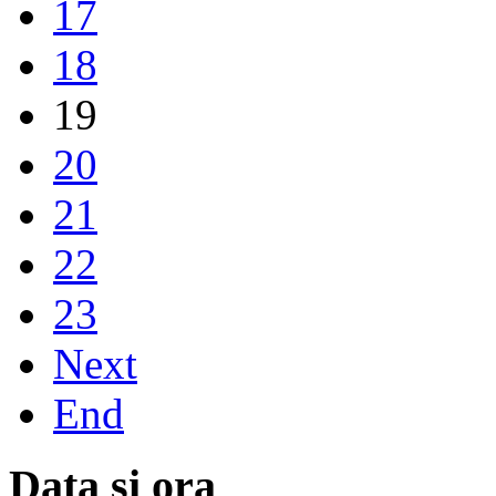
17
18
19
20
21
22
23
Next
End
Data și ora