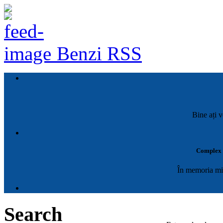
Benzi RSS
Bine ați v
Complex M
În memoria mil
Search