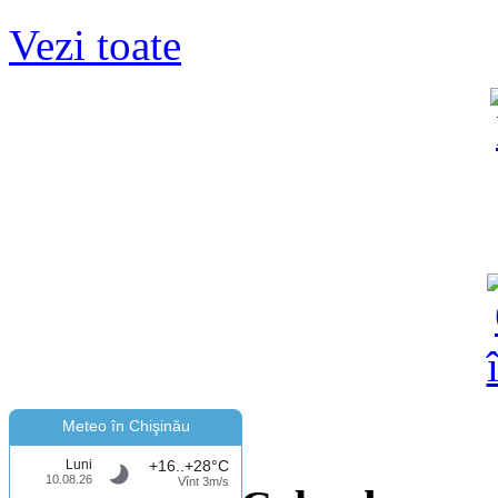
Vezi toate
Meteo în Chişinău
Luni
+16..+28°C
10.08.26
Vînt 3m/s