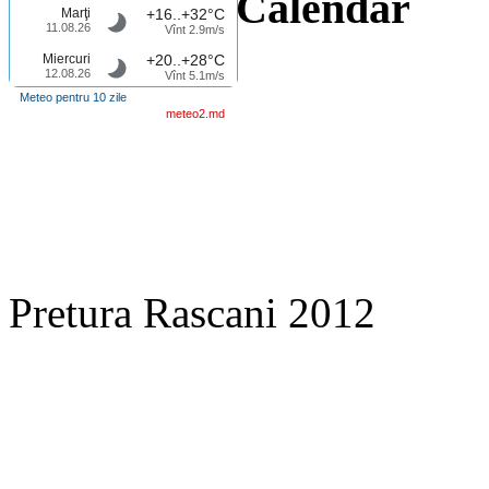
Calendar
Marţi
+16..+32°C
11.08.26
Vînt 2.9m/s
Miercuri
+20..+28°C
12.08.26
Vînt 5.1m/s
Meteo pentru 10 zile
meteo2.md
Pretura Rascani 2012