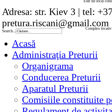
Este un local const
Adresa: str. Kiev 3 | tel: +3
pretura.riscani@gmail.com
Complex locativ 
Search...
Acasă
Administraţia Preturii
Organigrama
Conducerea Preturii
Aparatul Preturii
Comisiile constituite p
Regulament de activita