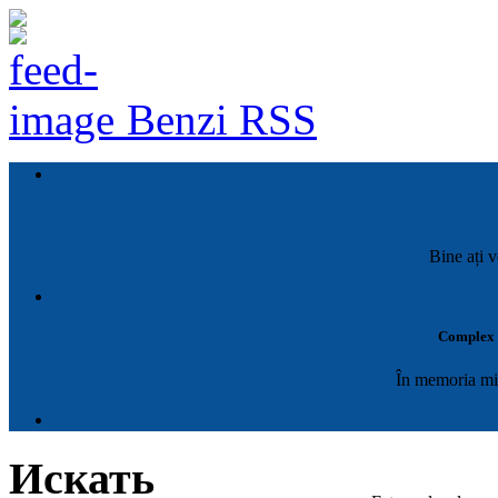
Benzi RSS
Bine ați v
Complex M
În memoria mil
Искать