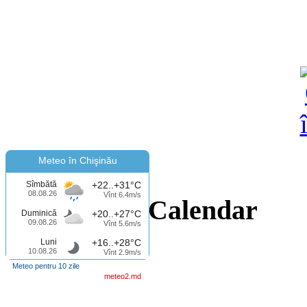
Meteo în Chişinău
Sîmbătă
+22..+31°C
08.08.26
Vînt 6.4m/s
Calendar
Duminică
+20..+27°C
09.08.26
Vînt 5.6m/s
Luni
+16..+28°C
10.08.26
Vînt 2.9m/s
Meteo pentru 10 zile
meteo2.md