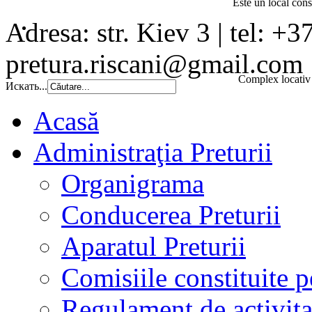
Este un local const
Adresa: str. Kiev 3 | tel: +3
pretura.riscani@gmail.com
Complex locativ 
Искать...
Acasă
Administraţia Preturii
Organigrama
Conducerea Preturii
Aparatul Preturii
Comisiile constituite p
Regulament de activita