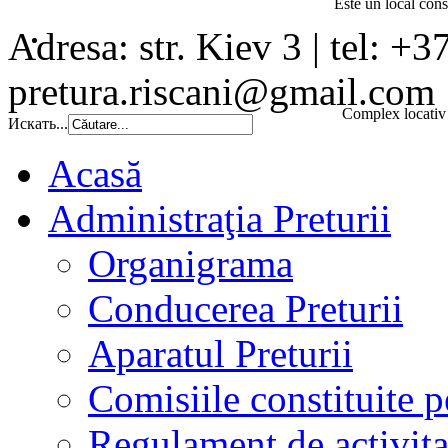
Este un local const
Adresa: str. Kiev 3 | tel: +3
pretura.riscani@gmail.com
Complex locativ 
Искать...
Acasă
Administraţia Preturii
Organigrama
Conducerea Preturii
Aparatul Preturii
Comisiile constituite p
Regulament de activita