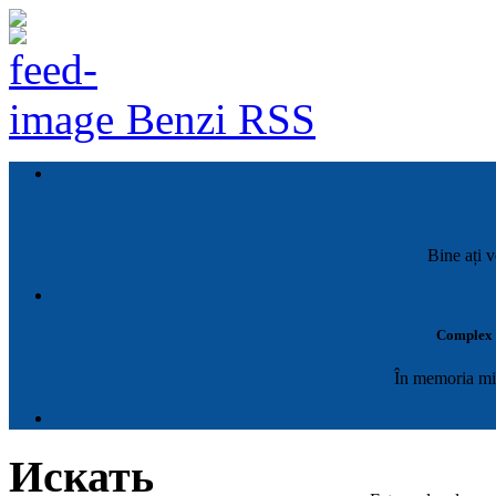
Benzi RSS
Bine ați v
Complex M
În memoria mil
Искать