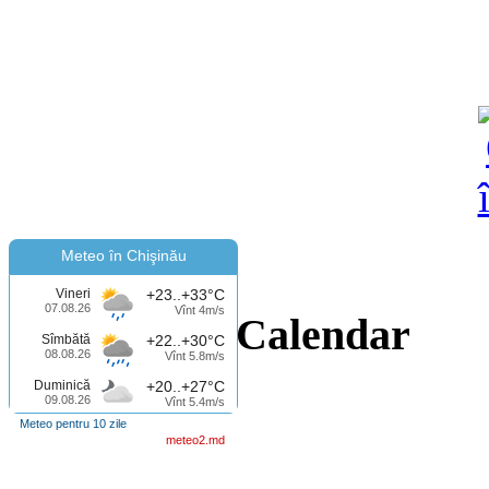
Meteo în Chişinău
Vineri
+23..+33°C
07.08.26
Vînt 4m/s
Calendar
Sîmbătă
+22..+30°C
08.08.26
Vînt 5.8m/s
Duminică
+20..+27°C
09.08.26
Vînt 5.4m/s
Meteo pentru 10 zile
meteo2.md