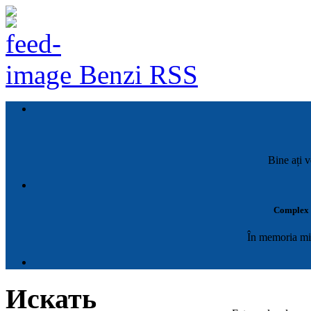
Benzi RSS
Bine ați v
Complex M
În memoria mil
Искать