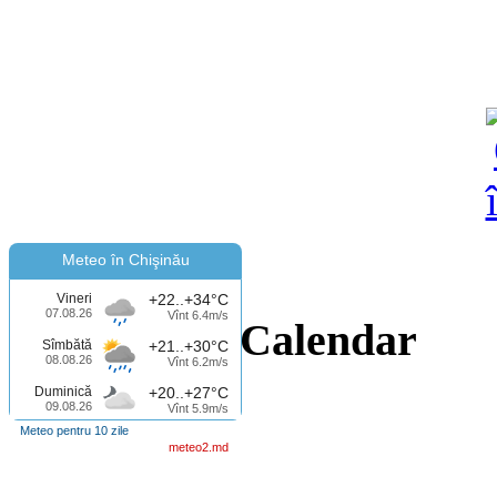
Meteo în Chişinău
Vineri
+22..+34°C
07.08.26
Vînt 6.4m/s
Calendar
Sîmbătă
+21..+30°C
08.08.26
Vînt 6.2m/s
Duminică
+20..+27°C
09.08.26
Vînt 5.9m/s
Meteo pentru 10 zile
meteo2.md