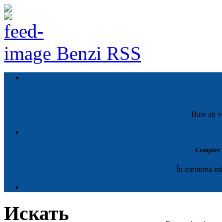
Benzi RSS
Bine ați v
Complex M
În memoria mil
Искать