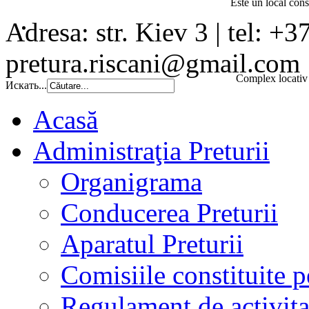
Este un local const
Adresa: str. Kiev 3 | tel: +3
pretura.riscani@gmail.com
Complex locativ 
Искать...
Acasă
Administraţia Preturii
Organigrama
Conducerea Preturii
Aparatul Preturii
Comisiile constituite p
Regulament de activita