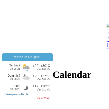
Meteo în Chişinău
Sîmbătă
+22..+30°C
08.08.26
Vînt 6.6m/s
Calendar
Duminică
+20..+27°C
09.08.26
Vînt 5.8m/s
Luni
+17..+28°C
10.08.26
Vînt 3.1m/s
Meteo pentru 10 zile
meteo2.md