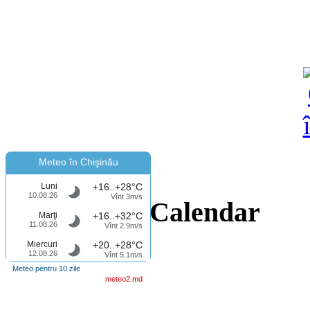
Meteo în Chişinău
Luni
+16..+28°C
10.08.26
Vînt 3m/s
Calendar
Marţi
+16..+32°C
11.08.26
Vînt 2.9m/s
Miercuri
+20..+28°C
12.08.26
Vînt 5.1m/s
Meteo pentru 10 zile
meteo2.md