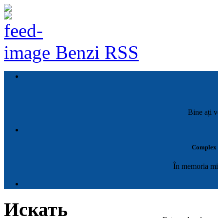
Benzi RSS
Bine ați v
Complex M
În memoria mil
Искать