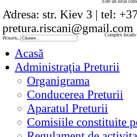
Este un local const
Adresa: str. Kiev 3 | tel: +3
pretura.riscani@gmail.com
Complex locativ 
Искать...
Acasă
Administraţia Preturii
Organigrama
Conducerea Preturii
Aparatul Preturii
Comisiile constituite p
Regulament de activita