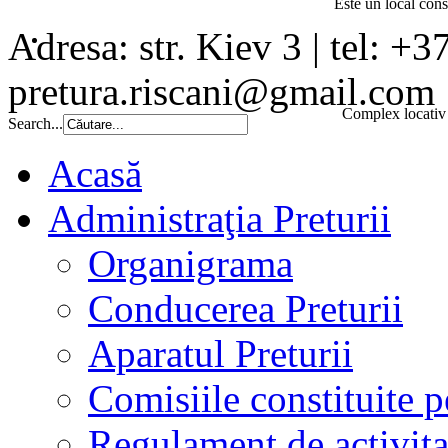
Este un local const
Adresa: str. Kiev 3 | tel: +3
pretura.riscani@gmail.com
Complex locativ 
Search...
Acasă
Administraţia Preturii
Organigrama
Conducerea Preturii
Aparatul Preturii
Comisiile constituite p
Regulament de activita