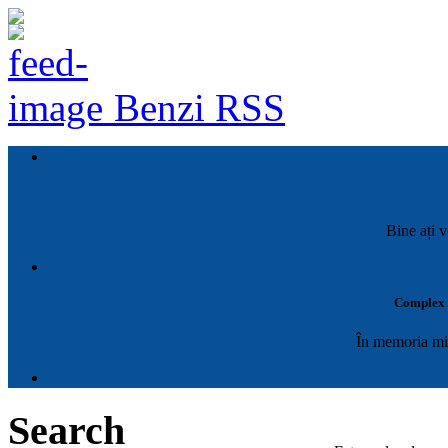
Benzi RSS
Bine ați v
Complex M
În memoria mil
Search