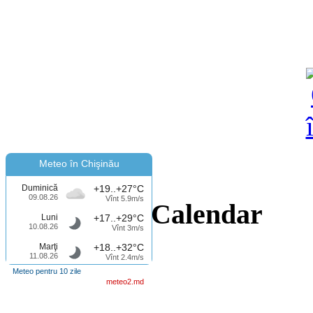
Meteo în Chişinău
Duminică
+19..+27°C
09.08.26
Vînt 5.9m/s
Calendar
Luni
+17..+29°C
10.08.26
Vînt 3m/s
Marţi
+18..+32°C
11.08.26
Vînt 2.4m/s
Meteo pentru 10 zile
meteo2.md