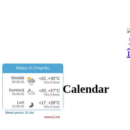
Meteo în Chişinău
Sîmbătă
+22..+30°C
08.08.26
Vînt 6.6m/s
Calendar
Duminică
+20..+27°C
09.08.26
Vînt 5.8m/s
Luni
+17..+28°C
10.08.26
Vînt 3.1m/s
Meteo pentru 10 zile
meteo2.md