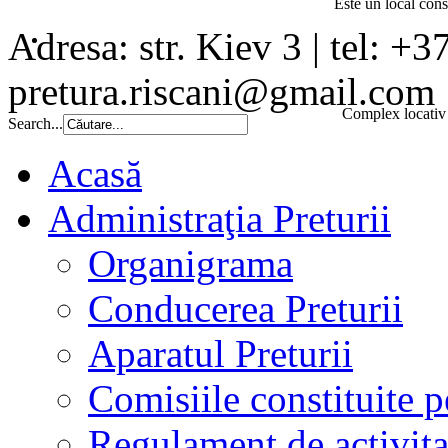
Este un local const
Adresa: str. Kiev 3 | tel: +3
pretura.riscani@gmail.com
Complex locativ 
Search...
Acasă
Administraţia Preturii
Organigrama
Conducerea Preturii
Aparatul Preturii
Comisiile constituite p
Regulament de activita