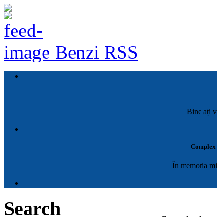
Benzi RSS
Bine ați v
Complex M
În memoria mil
Search