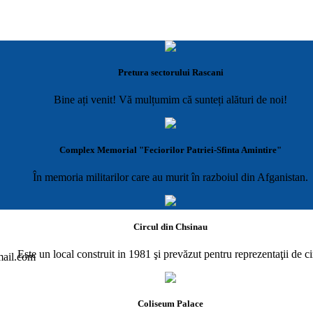
Pretura sectorului Rascani
Bine ați venit! Vă mulțumim că sunteți alături de noi!
Complex Memorial "Feciorilor Patriei-Sfinta Amintire"
În memoria militarilor care au murit în razboiul din Afganistan.
Circul din Chsinau
Este un local construit in 1981 şi prevăzut pentru reprezentaţii de ci
gmail.com
Coliseum Palace