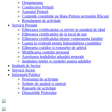
Organigrama
Conducerea Preturii
Aparatul Preturii
Comisiile constituite pe lînga Pretura sectorului Rîşcani
Regulament de activitate
Servicii Prestate
Eliberarea certificatului cu privire la numărul de rând
Eliberarea certificatelor de la locul de trai
Eliberarea certificatului despre componenţa familiei
Luarea la evidenţă pentru îmbunătăţirea condiţiilor
Eliberarea copiilor şi extraselor de arhivă
Modificarea contului personal
Aprobarea hotărârilor adunării generale
Instituirea tutelei şi curatelei asupra adulţilor
Instituţii de Sector
Servicii Sector
Informaţii Publice
Programul de activitate
Şedinţe de analiză și sinteză
Rapoarte de activitate
Dispozițiile Pretorului