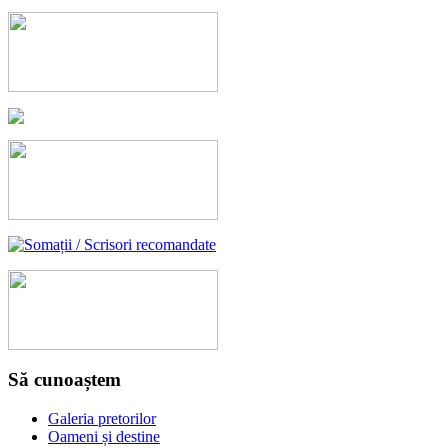
Să cunoaștem
Galeria pretorilor
Oameni și destine