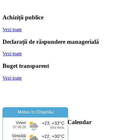
Achiziții publice
Vezi toate
Declarații de răspundere managerială
Vezi toate
Buget transparent
Vezi toate
Meteo în Chişinău
Calendar
Vineri
+23..+33°C
07.08.26
Vînt 4m/s
Sîmbătă
+22..+30°C
08.08.26