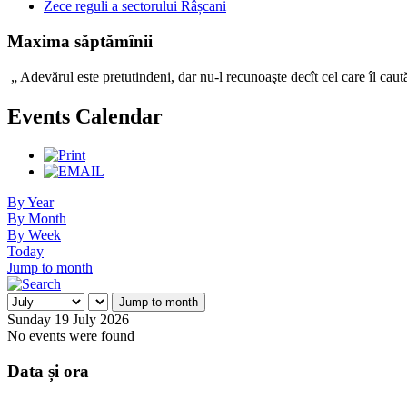
Zece reguli a sectorului Râșcani
Maxima săptămînii
„ Adevărul este pretutindeni, dar nu-l recunoaşte decît c
Events Calendar
By Year
By Month
By Week
Today
Jump to month
Jump to month
Sunday 19 July 2026
No events were found
Data și ora