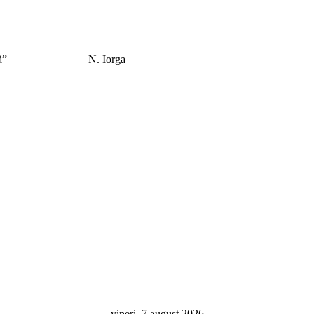
el care îl caută”
N. Iorga
vineri, 7 august 2026