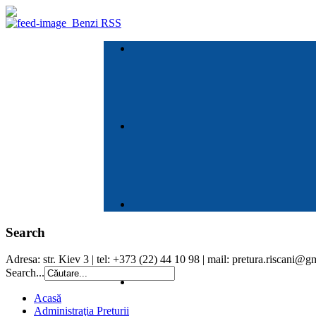
Benzi RSS
Search
Adresa: str. Kiev 3 | tel: +373 (22) 44 10 98 | mail: pretura.riscani@
Search...
Acasă
Administraţia Preturii