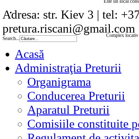
Este un local const
Adresa: str. Kiev 3 | tel: +3
pretura.riscani@gmail.com
Complex locativ 
Search...
Acasă
Administraţia Preturii
Organigrama
Conducerea Preturii
Aparatul Preturii
Comisiile constituite p
Regulament de activita