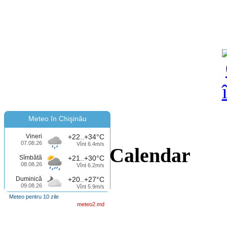
Meteo în Chişinău
Vineri
+22..+34°C
07.08.26
Vînt 6.4m/s
Calendar
Sîmbătă
+21..+30°C
08.08.26
Vînt 6.2m/s
Duminică
+20..+27°C
09.08.26
Vînt 5.9m/s
Meteo pentru 10 zile
meteo2.md