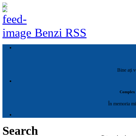
Benzi RSS
Bine ați v
Complex M
În memoria mil
Search