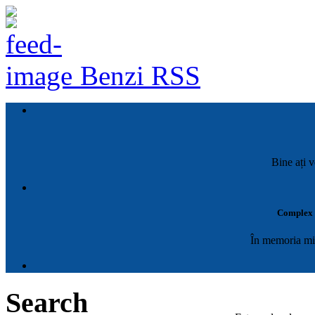
Benzi RSS
Bine ați v
Complex M
În memoria mil
Search