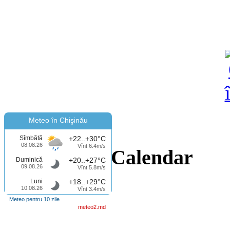
Meteo în Chişinău
Sîmbătă
+22..+30°C
08.08.26
Vînt 6.4m/s
Calendar
Duminică
+20..+27°C
09.08.26
Vînt 5.8m/s
Luni
+18..+29°C
10.08.26
Vînt 3.4m/s
Meteo pentru 10 zile
meteo2.md