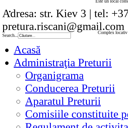
Este un local const
Adresa: str. Kiev 3 | tel: +3
pretura.riscani@gmail.com
Complex locativ 
Search...
Acasă
Administraţia Preturii
Organigrama
Conducerea Preturii
Aparatul Preturii
Comisiile constituite p
Regulament de activita