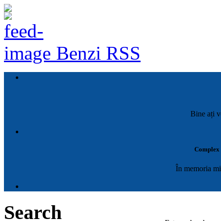
Benzi RSS
Bine ați v
Complex M
În memoria mil
Search