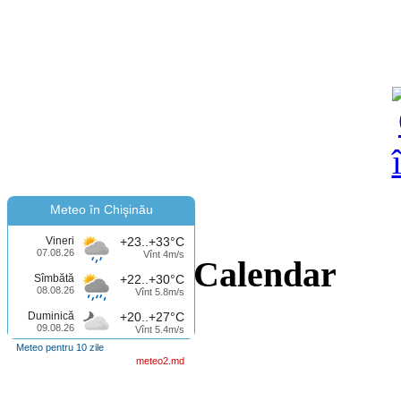
Meteo în Chişinău
Vineri
+23..+33°C
07.08.26
Vînt 4m/s
Calendar
Sîmbătă
+22..+30°C
08.08.26
Vînt 5.8m/s
Duminică
+20..+27°C
09.08.26
Vînt 5.4m/s
Meteo pentru 10 zile
meteo2.md