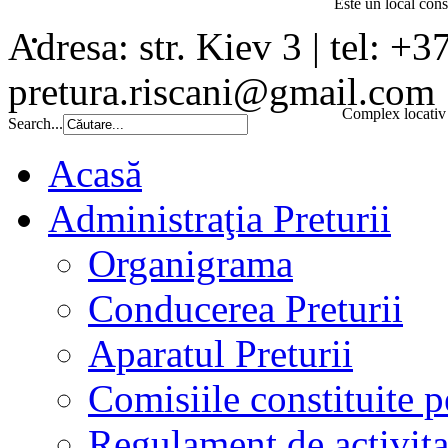
Este un local const
Adresa: str. Kiev 3 | tel: +3
pretura.riscani@gmail.com
Complex locativ 
Search...
Acasă
Administraţia Preturii
Organigrama
Conducerea Preturii
Aparatul Preturii
Comisiile constituite p
Regulament de activita