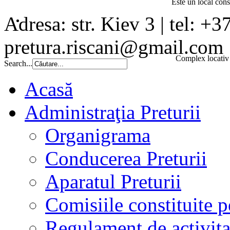
Este un local const
Adresa: str. Kiev 3 | tel: +3
pretura.riscani@gmail.com
Complex locativ 
Search...
Acasă
Administraţia Preturii
Organigrama
Conducerea Preturii
Aparatul Preturii
Comisiile constituite p
Regulament de activita