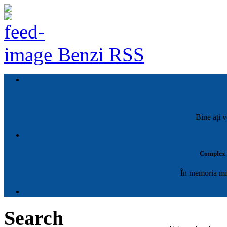
Benzi RSS
Bine ați v
Complex M
În memoria mil
Search