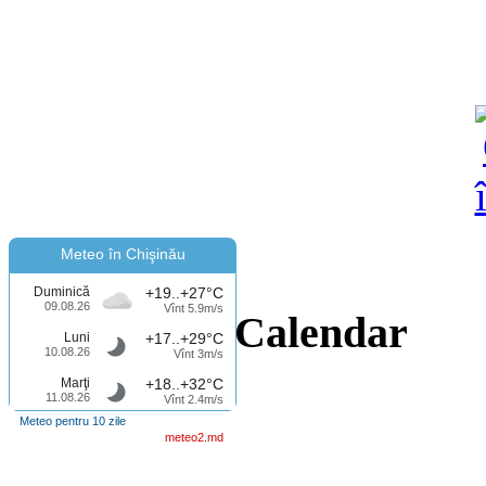
Meteo în Chişinău
Duminică
+19..+27°C
09.08.26
Vînt 5.9m/s
Calendar
Luni
+17..+29°C
10.08.26
Vînt 3m/s
Marţi
+18..+32°C
11.08.26
Vînt 2.4m/s
Meteo pentru 10 zile
meteo2.md