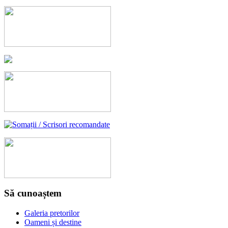
Să cunoaștem
Galeria pretorilor
Oameni și destine