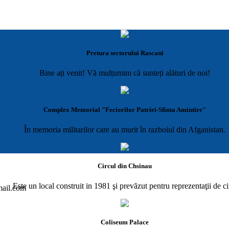
Pretura sectorului Rascani
Bine ați venit! Vă mulțumim că sunteți alături de noi!
Complex Memorial "Feciorilor Patriei-Sfinta Amintire"
În memoria militarilor care au murit în razboiul din Afganistan.
Circul din Chsinau
Este un local construit in 1981 şi prevăzut pentru reprezentaţii de ci
gmail.com
Coliseum Palace