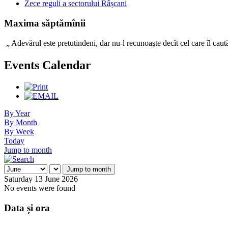
Zece reguli a sectorului Râșcani
Maxima săptămînii
„ Adevărul este pretutindeni, dar nu-l recunoaşte decît c
Events Calendar
By Year
By Month
By Week
Today
Jump to month
Jump to month
Saturday 13 June 2026
No events were found
Data și ora