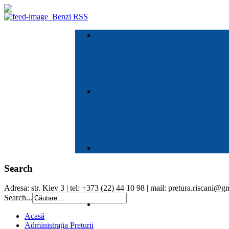
Benzi RSS
Search
Adresa: str. Kiev 3 | tel: +373 (22) 44 10 98 | mail: pretura.riscani@
Search...
Acasă
Administraţia Preturii