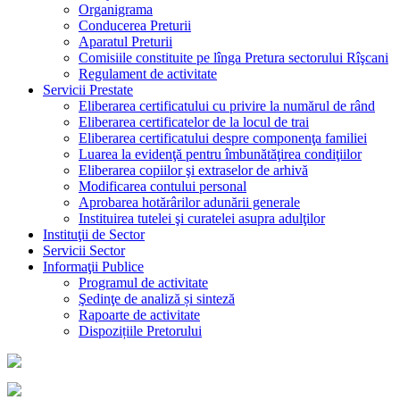
Organigrama
Conducerea Preturii
Aparatul Preturii
Comisiile constituite pe lînga Pretura sectorului Rîşcani
Regulament de activitate
Servicii Prestate
Eliberarea certificatului cu privire la numărul de rând
Eliberarea certificatelor de la locul de trai
Eliberarea certificatului despre componenţa familiei
Luarea la evidenţă pentru îmbunătăţirea condiţiilor
Eliberarea copiilor şi extraselor de arhivă
Modificarea contului personal
Aprobarea hotărârilor adunării generale
Instituirea tutelei şi curatelei asupra adulţilor
Instituţii de Sector
Servicii Sector
Informaţii Publice
Programul de activitate
Şedinţe de analiză și sinteză
Rapoarte de activitate
Dispozițiile Pretorului