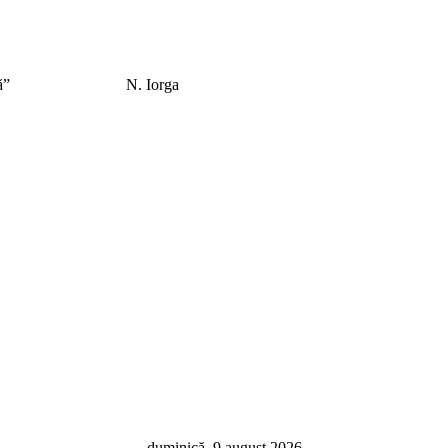
el care îl caută”
N. Iorga
duminică, 9 august 2026