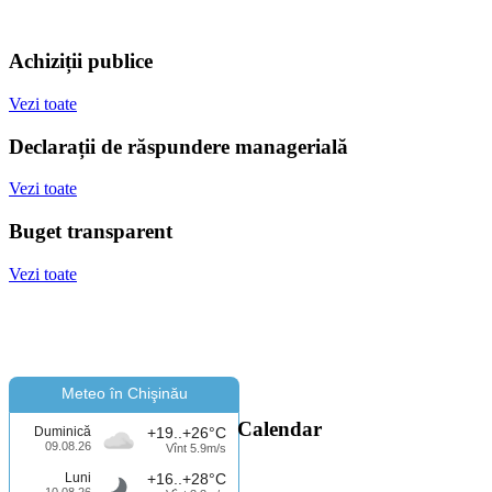
Achiziții publice
Vezi toate
Declarații de răspundere managerială
Vezi toate
Buget transparent
Vezi toate
Meteo în Chişinău
Calendar
Duminică
+19..+26°C
09.08.26
Vînt 5.9m/s
Luni
+16..+28°C
10.08.26