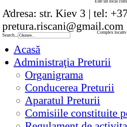
Este un local const
Adresa: str. Kiev 3 | tel: +3
pretura.riscani@gmail.com
Complex locativ 
Search...
Acasă
Administraţia Preturii
Organigrama
Conducerea Preturii
Aparatul Preturii
Comisiile constituite p
Regulament de activita