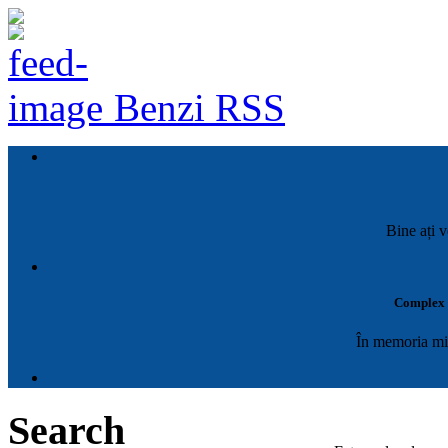
Benzi RSS
Bine ați v
Complex M
În memoria mil
Search