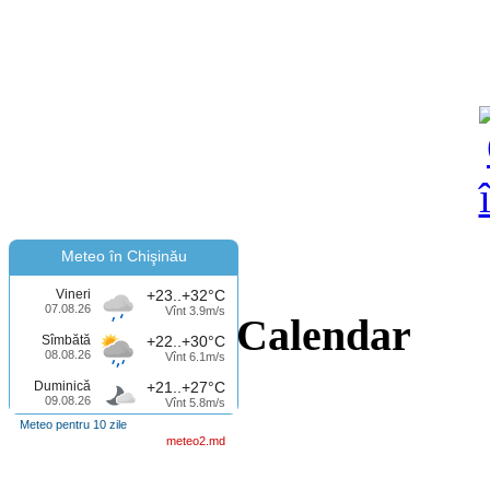
Meteo în Chişinău
Vineri
+23..+32°C
07.08.26
Vînt 3.9m/s
Calendar
Sîmbătă
+22..+30°C
08.08.26
Vînt 6.1m/s
Duminică
+21..+27°C
09.08.26
Vînt 5.8m/s
Meteo pentru 10 zile
meteo2.md