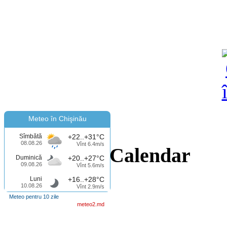
Meteo în Chişinău
Sîmbătă
+22..+31°C
08.08.26
Vînt 6.4m/s
Calendar
Duminică
+20..+27°C
09.08.26
Vînt 5.6m/s
Luni
+16..+28°C
10.08.26
Vînt 2.9m/s
Meteo pentru 10 zile
meteo2.md