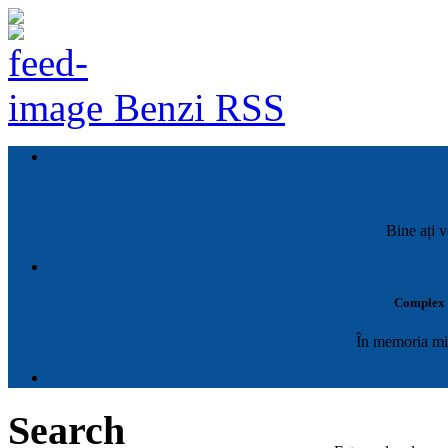
Benzi RSS
Bine ați v
Complex M
În memoria mil
Search