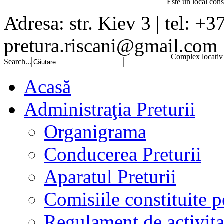
Este un local const
Adresa: str. Kiev 3 | tel: +3
pretura.riscani@gmail.com
Complex locativ 
Search...
Acasă
Administraţia Preturii
Organigrama
Conducerea Preturii
Aparatul Preturii
Comisiile constituite p
Regulament de activita