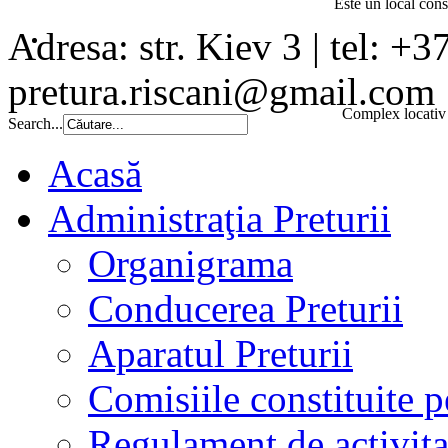
Este un local const
Adresa: str. Kiev 3 | tel: +3
pretura.riscani@gmail.com
Complex locativ 
Search...
Acasă
Administraţia Preturii
Organigrama
Conducerea Preturii
Aparatul Preturii
Comisiile constituite p
Regulament de activita