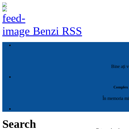
Benzi RSS
Bine ați v
Complex M
În memoria mil
Search