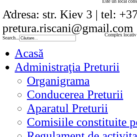
Este un local const
Adresa: str. Kiev 3 | tel: +3
pretura.riscani@gmail.com
Complex locativ 
Search...
Acasă
Administraţia Preturii
Organigrama
Conducerea Preturii
Aparatul Preturii
Comisiile constituite p
Regulament de activita