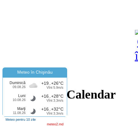
Meteo în Chişinău
Duminică
+19..+26°C
09.08.26
Vînt 5.9m/s
Calendar
Luni
+16..+28°C
10.08.26
Vînt 3.3m/s
Marţi
+16..+32°C
11.08.26
Vînt 3.3m/s
Meteo pentru 10 zile
meteo2.md