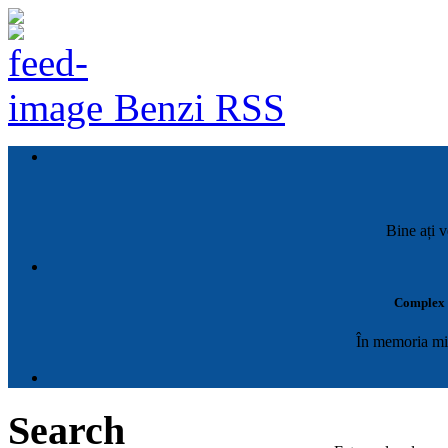
Benzi RSS
Bine ați v
Complex M
În memoria mil
Search