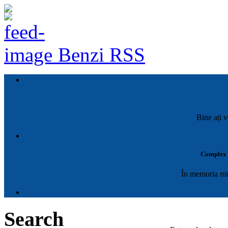
Benzi RSS
Bine ați v
Complex M
În memoria mil
Search