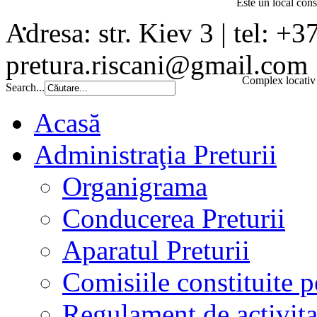
Este un local const
Adresa: str. Kiev 3 | tel: +3
pretura.riscani@gmail.com
Complex locativ 
Search...
Acasă
Administraţia Preturii
Organigrama
Conducerea Preturii
Aparatul Preturii
Comisiile constituite p
Regulament de activita