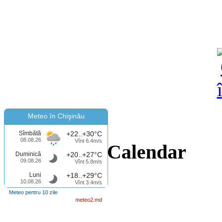
Meteo în Chişinău
Sîmbătă
+22..+30°C
08.08.26
Vînt 6.4m/s
Calendar
Duminică
+20..+27°C
09.08.26
Vînt 5.8m/s
Luni
+18..+29°C
10.08.26
Vînt 3.4m/s
Meteo pentru 10 zile
meteo2.md