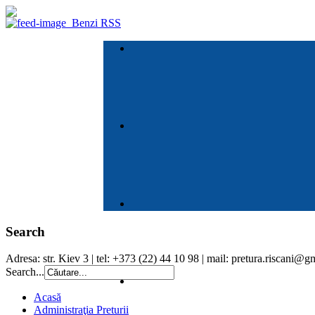
Benzi RSS
Search
Adresa: str. Kiev 3 | tel: +373 (22) 44 10 98 | mail: pretura.riscani@
Search...
Acasă
Administraţia Preturii