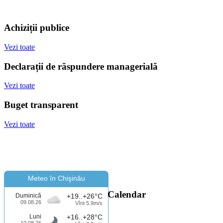
Achiziții publice
Vezi toate
Declarații de răspundere managerială
Vezi toate
Buget transparent
Vezi toate
Meteo în Chişinău
Calendar
Duminică
+19..+26°C
09.08.26
Vînt 5.9m/s
Luni
+16..+28°C
10.08.26