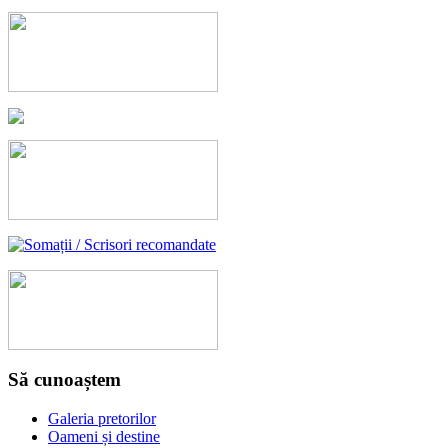
Să cunoaștem
Galeria pretorilor
Oameni și destine