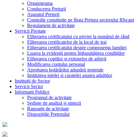
Organigrama
Conducerea Preturii
Aparatul Preturii
Comisiile constituite pe lînga Pretura sectorului Rîşcani
Regulament de activitate
Servicii Prestate
Eliberarea certificatului cu privire la numărul de rând
Eliberarea certificatelor de la locul de trai
Eliberarea certificatului despre componenţa familiei
Luarea la evidenţă pentru îmbunătăţirea condiţiilor
Eliberarea copiilor şi extraselor de arhivă
Modificarea contului personal
Aprobarea hotărârilor adunării generale
Instituirea tutelei şi curatelei asupra adulţilor
Instituţii de Sector
Servicii Sector
Informaţii Publice
Programul de activitate
Şedinţe de analiză și sinteză
Rapoarte de activitate
Dispozițiile Pretorului