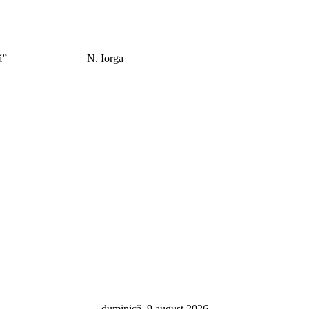
el care îl caută”
N. Iorga
duminică, 9 august 2026