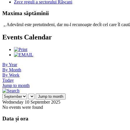
Zece reguli a sectorului Râșcani
Maxima săptămînii
„ Adevărul este pretutindeni, dar nu-l recunoaşte decît c
Events Calendar
By Year
By Month
By Week
Today
Jump to month
Jump to month
Wednesday 10 September 2025
No events were found
Data și ora