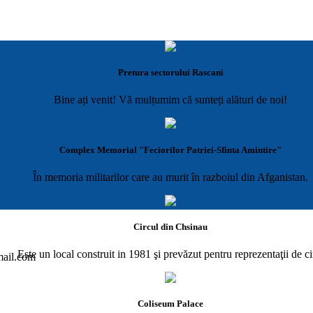
Pretura sectorului Rascani
Bine ați venit! Vă mulțumim că sunteți alături de noi!
Complex Memorial "Feciorilor Patriei-Sfinta Amintire"
În memoria militarilor care au murit în razboiul din Afganistan.
Circul din Chsinau
Este un local construit in 1981 şi prevăzut pentru reprezentaţii de ci
gmail.com
Coliseum Palace