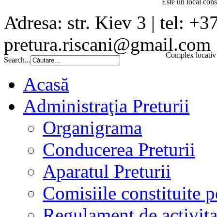
Este un local const
Adresa: str. Kiev 3 | tel: +3
pretura.riscani@gmail.com
Complex locativ 
Search...
Acasă
Administraţia Preturii
Organigrama
Conducerea Preturii
Aparatul Preturii
Comisiile constituite p
Regulament de activita