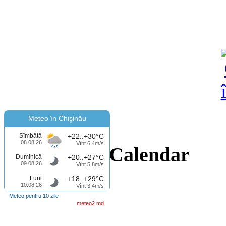
Meteo în Chişinău
Sîmbătă
+22..+30°C
08.08.26
Vînt 6.4m/s
Calendar
Duminică
+20..+27°C
09.08.26
Vînt 5.8m/s
Luni
+18..+29°C
10.08.26
Vînt 3.4m/s
Meteo pentru 10 zile
meteo2.md