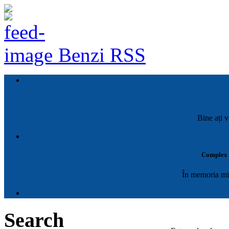
Benzi RSS
Bine ați v
Complex M
În memoria mil
Search