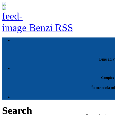
Benzi RSS
Bine ați v
Complex M
În memoria mil
Search