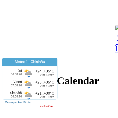
Meteo în Chişinău
Joi
+24..+35°C
06.08.26
Vînt 4.9m/s
Calendar
Vineri
+23..+35°C
07.08.26
Vînt 7.3m/s
Sîmbătă
+21..+30°C
08.08.26
Vînt 6.1m/s
Meteo pentru 10 zile
meteo2.md