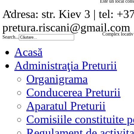
Este un local const
Adresa: str. Kiev 3 | tel: +3
pretura.riscani@gmail.com
Complex locativ 
Search...
Acasă
Administraţia Preturii
Organigrama
Conducerea Preturii
Aparatul Preturii
Comisiile constituite p
Regulament de activita