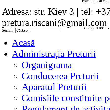
Este un local const
Adresa: str. Kiev 3 | tel: +3
pretura.riscani@gmail.com
Complex locativ 
Search...
Acasă
Administraţia Preturii
Organigrama
Conducerea Preturii
Aparatul Preturii
Comisiile constituite p
Regulament de activita