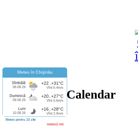
Meteo în Chişinău
Sîmbătă
+22..+31°C
08.08.26
Vînt 6.4m/s
Calendar
Duminică
+20..+27°C
09.08.26
Vînt 5.6m/s
Luni
+16..+28°C
10.08.26
Vînt 2.9m/s
Meteo pentru 10 zile
meteo2.md