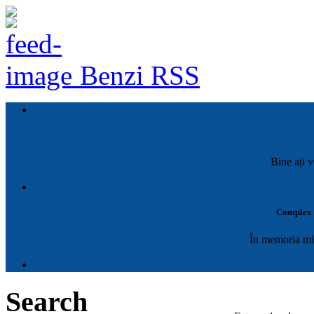
Benzi RSS
Bine ați v
Complex M
În memoria mil
Search