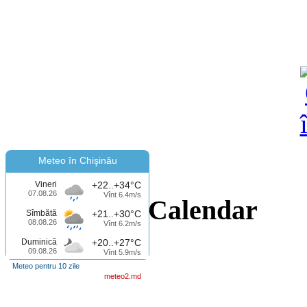
Meteo în Chişinău
Vineri
+22..+34°C
07.08.26
Vînt 6.4m/s
Calendar
Sîmbătă
+21..+30°C
08.08.26
Vînt 6.2m/s
Duminică
+20..+27°C
09.08.26
Vînt 5.9m/s
Meteo pentru 10 zile
meteo2.md