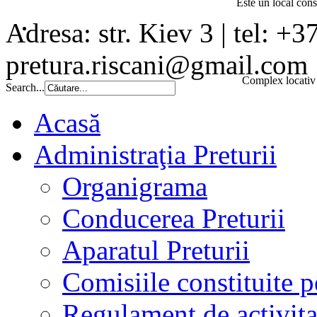
Este un local const
Adresa: str. Kiev 3 | tel: +3
pretura.riscani@gmail.com
Complex locativ 
Search...
Acasă
Administraţia Preturii
Organigrama
Conducerea Preturii
Aparatul Preturii
Comisiile constituite p
Regulament de activita