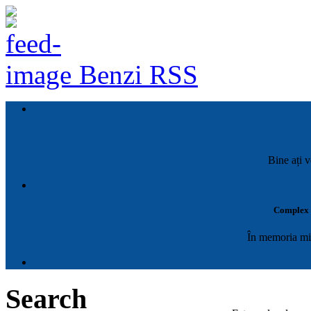
Benzi RSS
Bine ați v
Complex M
În memoria mil
Search